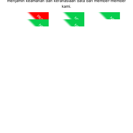
menjamin keamanan dan kerahasiaan data dari member-member
kami.
PROMO
NEW
NEW
NEW
NEW