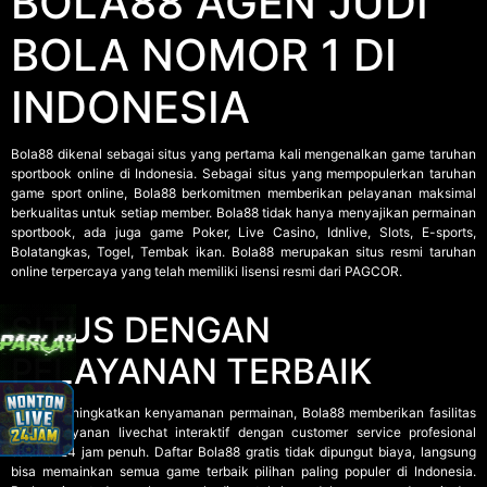
BOLA88 AGEN JUDI
BOLA NOMOR 1 DI
INDONESIA
Bola88
dikenal sebagai situs yang pertama kali mengenalkan game taruhan
sportbook online di Indonesia. Sebagai situs yang mempopulerkan taruhan
game sport online, Bola88 berkomitmen memberikan pelayanan maksimal
berkualitas untuk setiap member. Bola88 tidak hanya menyajikan permainan
sportbook, ada juga game Poker, Live Casino, Idnlive, Slots, E-sports,
Bolatangkas, Togel, Tembak ikan. Bola88 merupakan situs resmi taruhan
online terpercaya yang telah memiliki lisensi resmi dari PAGCOR.
SITUS DENGAN
PELAYANAN TERBAIK
Untuk meningkatkan kenyamanan permainan, Bola88 memberikan fasilitas
berupa layanan livechat interaktif dengan customer service profesional
selama 24 jam penuh. Daftar Bola88 gratis tidak dipungut biaya, langsung
bisa memainkan semua game terbaik pilihan paling populer di Indonesia.